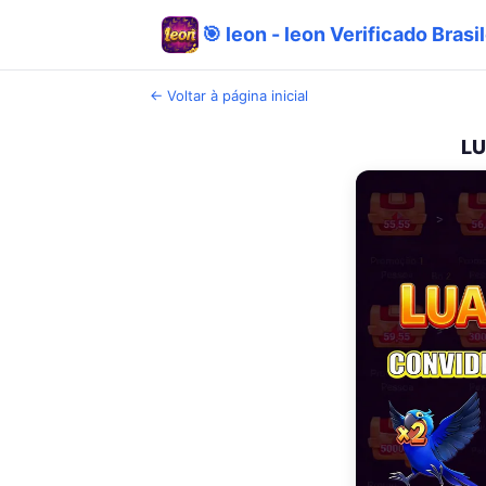
🎯 leon - leon Verificado Bras
← Voltar à página inicial
LU