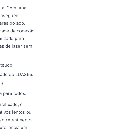
onta. Com uma
 conseguem
ares do app,
idade de conexão
mizado para
as de lazer sem
nteúdo.
dade do LUA365.
id.
 para todos.
sificado, o
tivos lentos ou
 entretenimento
referência em