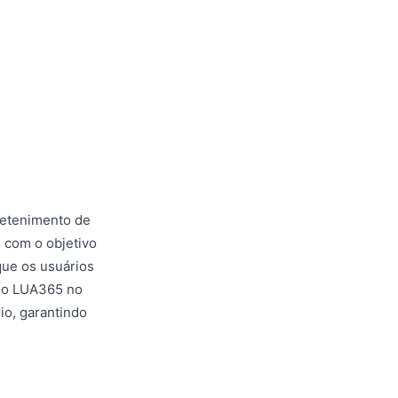
retenimento de
o com o objetivo
que os usuários
a o LUA365 no
io, garantindo