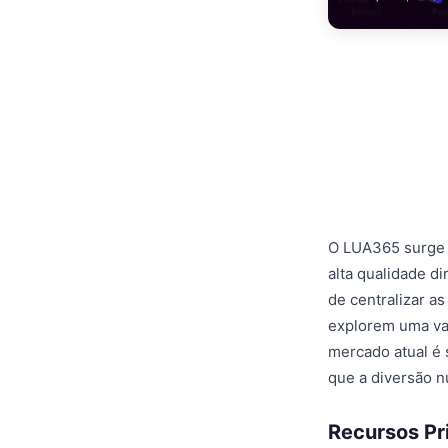
O LUA365 surge 
alta qualidade di
de centralizar a
explorem uma va
mercado atual é 
que a diversão n
Recursos Pri